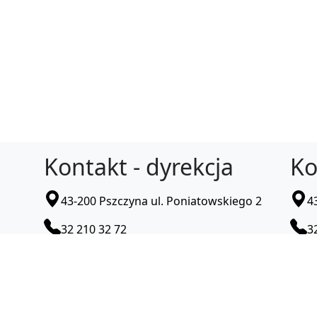
Kontakt - dyrekcja
Ko
43-200 Pszczyna ul. Poniatowskiego 2
4
32 210 32 72
3
pzs1.pszczyna@pszczyna.edu.pl
p
Deklaracja dostępności
chnik programista:
Łukasz Miczek
,
Tobiasz Luszowski
,
Kacp