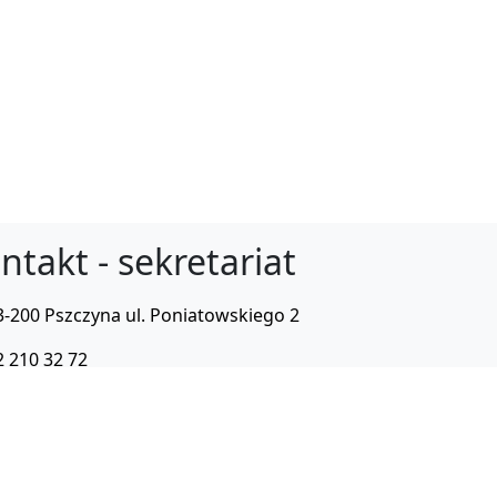
ntakt - sekretariat
3-200 Pszczyna ul. Poniatowskiego 2
2 210 32 72
zs1.pszczyna@pszczyna.edu.pl
er Wilczek