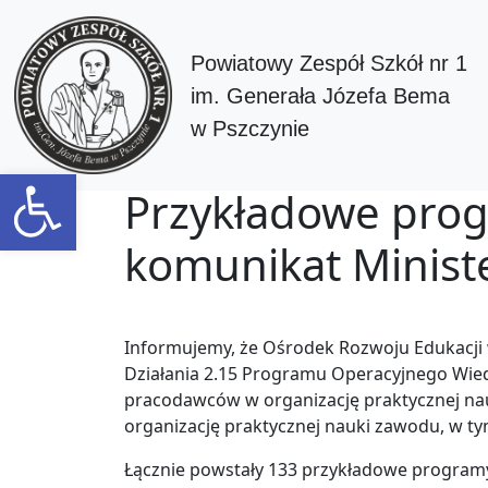
Powiatowy Zespół Szkół nr 1
im. Generała Józefa Bema
w Pszczynie
Otwórz pasek narzędzi
Przykładowe prog
komunikat Ministe
Informujemy, że Ośrodek Rozwoju Edukacji w Warszawie udostępnił przykładowe programy praktycznej nauki zawodu, opracowane w ramach
Działania 2.15 Programu Operacyjnego Wie
pracodawców w organizację praktycznej n
organizację praktycznej nauki zawodu, w ty
Łącznie powstały 133 przykładowe program